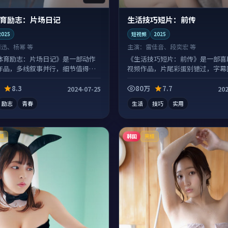
育励志：片场日记
生活技巧短片：前传
2025
短视频
2025
周迅、杨幂 等
主演：
雷佳音、段奕宏 等
体育励志：片场日记》是一部动作
《生活技巧短片：前传》是一部喜
作品，多线叙事并行，细节值得二
视频作品，片尾彩蛋别错过，字幕
。
惊喜。
8.3
80万
7.7
2024-07-25
202
励志
青春
生活
技巧
实用
韩国
结
完结