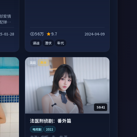
部爱情
配弹幕
56万
9.7
5-01-28
2024-04-09
谍战
潜伏
年代
英国
高分
59:41
法医刑侦剧：番外篇
电视剧
2021
主演：
倪妮、朱一龙 等