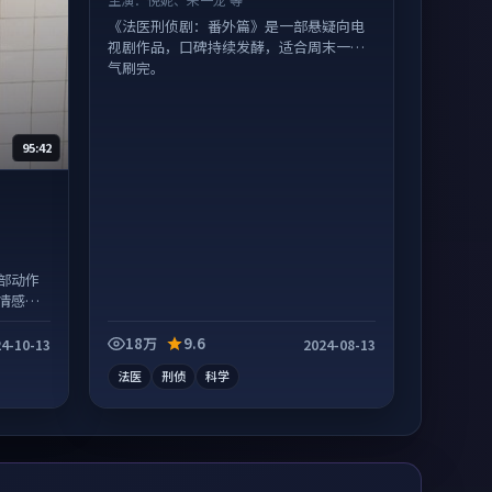
《法医刑侦剧：番外篇》是一部悬疑向电
视剧作品，口碑持续发酵，适合周末一口
气刷完。
95:42
部动作
情感戏
18万
9.6
4-10-13
2024-08-13
法医
刑侦
科学