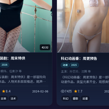
42:32
装剧：周末特供
科幻动画番：周更预告
2026
动漫
2025
梁朝伟、任素汐 等
主演：
孙艺珍、沈腾 等
古装剧：周末特供》是一部冒险向
《科幻动画番：周更预告》是一部
作品，人物关系层层推进，尾声常
动漫作品，类型元素齐全，观感爽
落点。
沓。
8.4
74万
7.7
2024-02-06
202
古装
法术
科幻
番剧
追番