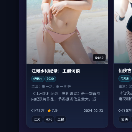
54:49
仙侠古
江河水利纪录：主创访谈
电视剧
纪录片
2020
主演：
主演：
朱一龙、王一博 等
《仙侠
《江河水利纪录：主创访谈》是一部冒险
电视剧
向纪录片作品，节奏紧凑信息量大，适合
有情绪
沉浸式追看。
78万
7.9
76万
2024-02-23
江河
水利
工程
仙侠