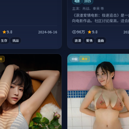
电影
2025
主演：
肖战、秦昊 等
《浪漫爱情电影：极速追击》是一
向电影作品，社区讨论度高，适合
观看。
9.8
96万
9.8
2024-06-16
202
生存
挑战
浪漫
爱情
金曲
中国
比
高分