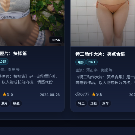
99:56
匪片：抉择篇
特工动作大片：笑点合集
2025
电影
2021
杨幂、秦昊 等
主演：
河正宇、倪妮 等
警匪片：抉择篇》是一部犯罪向电
《特工动作大片：笑点合集》是一
，以人物成长为内核，情感戏份扎
向电影作品，以人物成长为内核，
份扎实。
9.6
67万
9.6
2024-08-28
202
港片
枪战
特工
谍战
追车