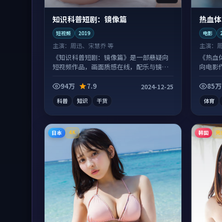
知识科普短剧：镜像篇
热血体
短视频
2019
电影
主演：
周迅、宋慧乔 等
主演：
《知识科普短剧：镜像篇》是一部悬疑向
《热血
短视频作品，画面质感在线，配乐与镜头
向电影
配合度高。
刷回味
94万
7.9
85万
2024-12-25
科普
知识
干货
体育
日本
韩国
4K
完