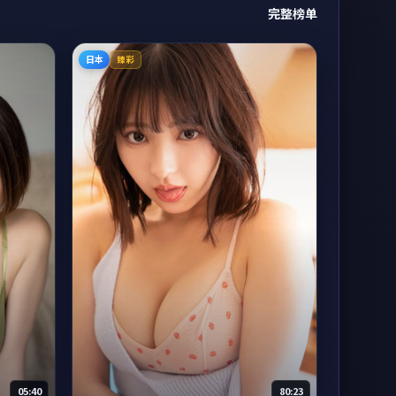
完整榜单
日本
臻彩
05:40
80:23