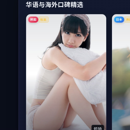
华语与海外口碑精选
韩国
日本
杜比
热
07:55