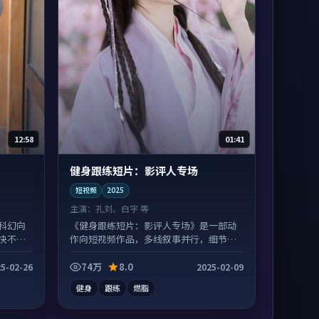
12:58
01:41
健身跟练短片：影评人专场
短视频
2025
主演：
孔刘、白宇 等
科幻向
《健身跟练短片：影评人专场》是一部动
快不拖
作向短视频作品，多线叙事并行，细节值
得二刷回味。
74万
8.0
5-02-26
2025-02-09
健身
跟练
燃脂