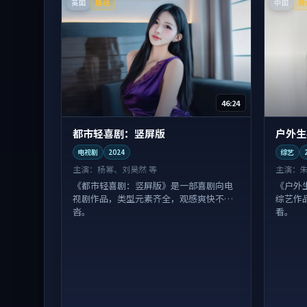
英国
中国
院线
院
46:24
都市轻喜剧：竖屏版
户外生
电视剧
2024
综艺
主演：
杨幂、刘昊然 等
主演：
《都市轻喜剧：竖屏版》是一部喜剧向电
《户外
视剧作品，类型元素齐全，观感爽快不拖
综艺作
沓。
看。