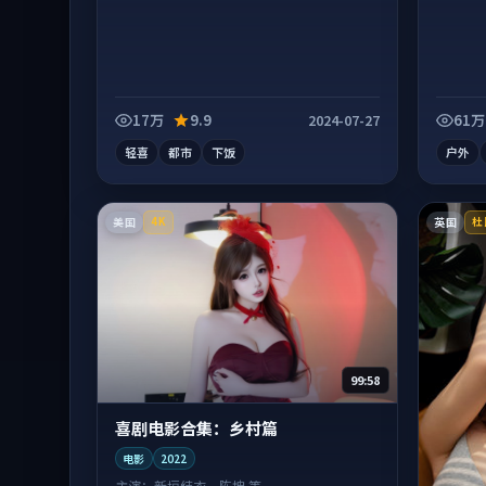
17万
9.9
61万
2024-07-27
轻喜
都市
下饭
户外
美国
英国
4K
杜
99:58
喜剧电影合集：乡村篇
电影
2022
主演：
新垣结衣、陈坤 等