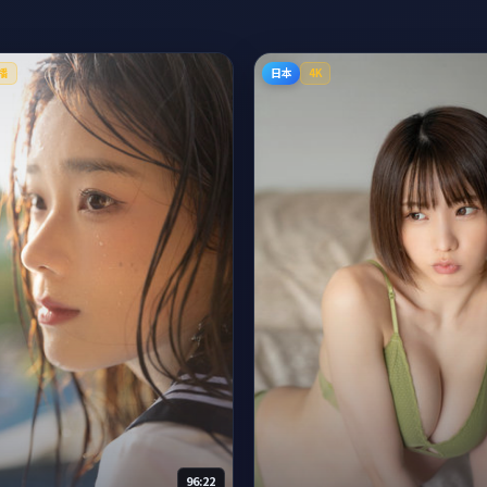
日本
播
4K
96:22