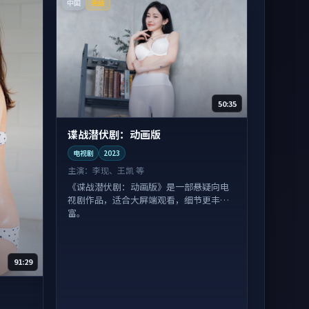
中国
完结
50:35
谍战潜伏剧：动画版
电视剧
2023
主演：
李现、王凯 等
《谍战潜伏剧：动画版》是一部悬疑向电
视剧作品，适合大屏端观看，细节更丰
富。
91:29