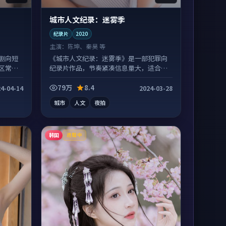
城市人文纪录：迷雾季
纪录片
2020
主演：
陈坤、秦昊 等
剧向短
《城市人文纪录：迷雾季》是一部犯罪向
区常有
纪录片作品，节奏紧凑信息量大，适合沉
浸式追看。
79万
8.4
4-04-14
2024-03-28
城市
人文
夜拍
韩国
连载中