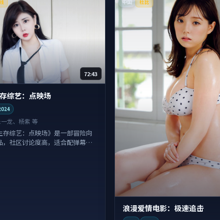
中国
线
杜比
72:43
存综艺：点映场
2024
朱一龙、杨紫 等
生存综艺：点映场》是一部冒险向
品，社区讨论度高，适合配弹幕观
浪漫爱情电影：极速追击