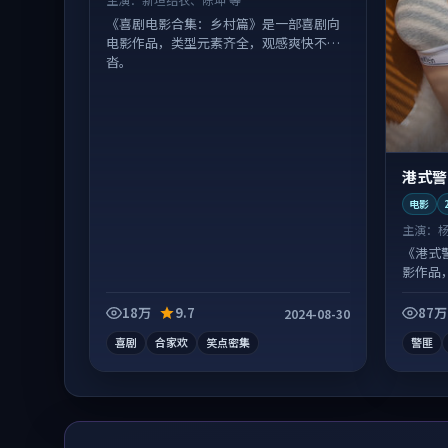
《喜剧电影合集：乡村篇》是一部喜剧向
电影作品，类型元素齐全，观感爽快不拖
沓。
港式警
电影
主演：
《港式
影作品
实。
18万
9.7
87万
2024-08-30
喜剧
合家欢
笑点密集
警匪